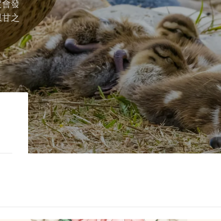
定會發
恩甘之