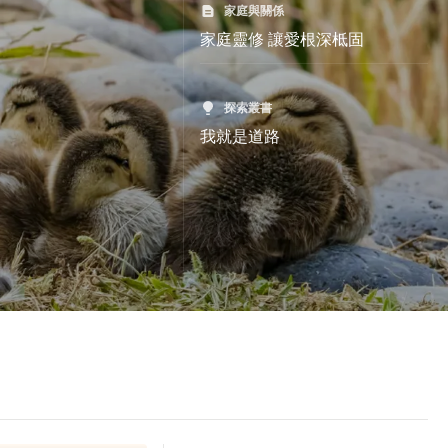
家庭與關係
家庭靈修 讓愛根深柢固
探索叢書
我就是道路