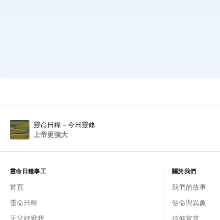
中文 (繁體)
中文 (简体)
English (United Kingdom)
English (United States)
English (Canada)
Français
Indonesian
हिंदी
日本語
靈命日糧－今日靈修
ကညီၤ
上帝更強大
Melayu
Português
മലയാളം
靈命日糧事工
關於我們
မြန်မာ
首頁
我們的故事
Português
靈命日糧
使命與異象
русский
天父好愛我
信仰宣言