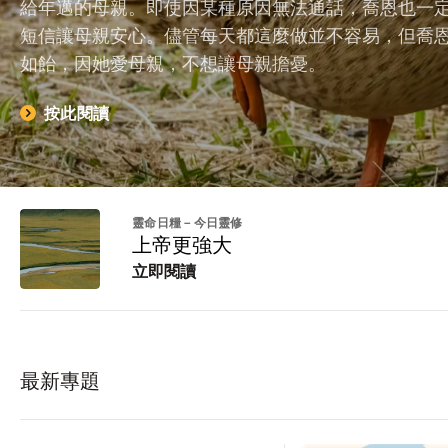
給年邁的母親。即使因某種原因無法通話，喬恩也一
短信讓母親安心。儘管每天都這麼做並不容易，但喬
如飴，因她愛母親，不想讓母親擔憂。
按此閱讀
靈命日糧－今日靈修
上帝更強大
立即閱讀
最新專題