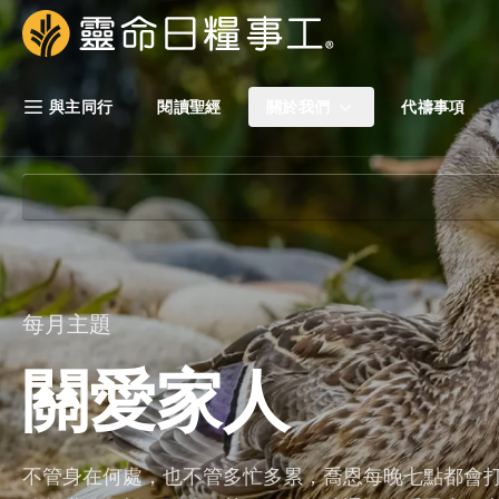
Skip Nav
靈命日糧事工
與主同行
閱讀聖經
關於我們
代禱事項
每月主題
關愛家人
不管身在何處，也不管多忙多累，喬恩每晚七點都會