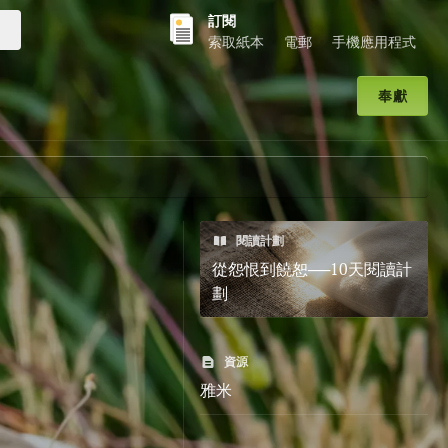
訂閱
送出搜尋
索取紙本
電郵
手機應用程式
奉獻
閱讀計劃
從怨恨到饒恕──10天閱讀計
劃
資源
雅米