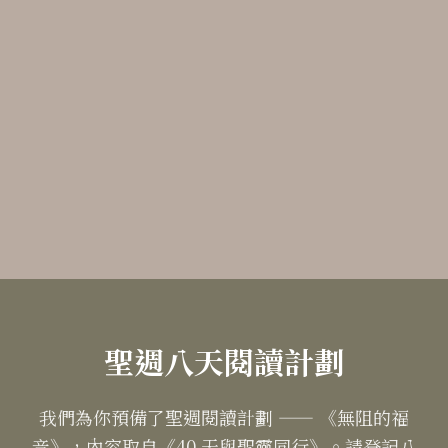
聖週八天閱讀計劃
我們為你預備了聖週閱讀計劃 —— 《無阻的福
音》，內容取自《40 天與聖靈同行》。請登記八